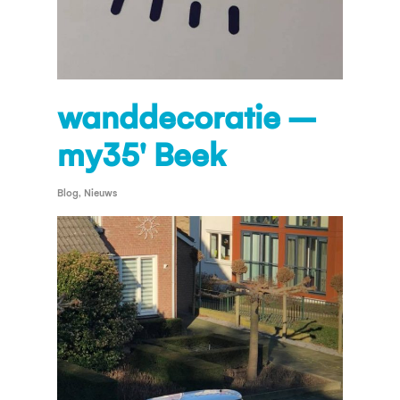
wanddecoratie –
my35′ Beek
Blog
,
Nieuws