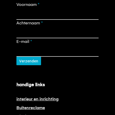
Opt-
Voornaam
*
in
nieuwsbrief
Achternaam
*
E-mail
*
Verzenden
handige links
interieur en inrichting
Buitenreclame