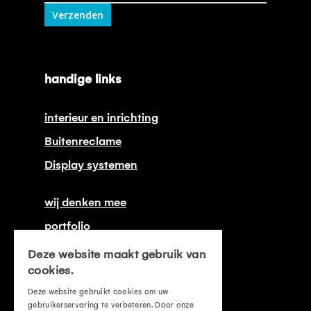
Verzenden
handige links
interieur en inrichting
Buitenreclame
Display systemen
wij denken mee
portfolio
onze certificeringen
Deze website maakt gebruik van
cookies.
contact
Deze website gebruikt cookies om uw
offerte aanvragen
gebruikerservaring te verbeteren. Door onze