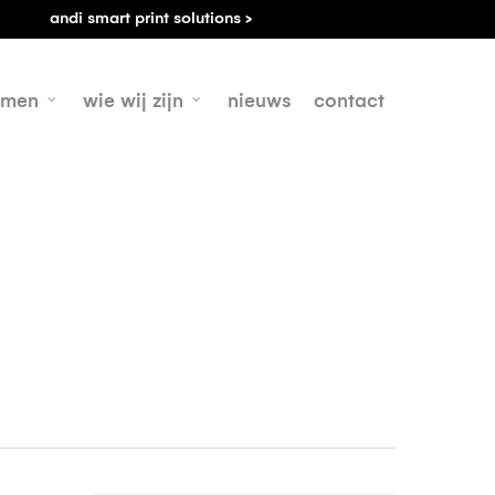
andi smart print solutions >
emen
wie wij zijn
nieuws
contact