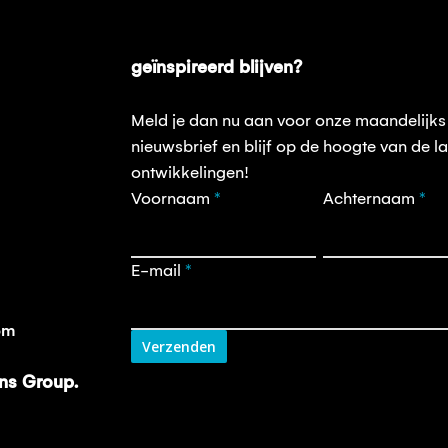
geïnspireerd blijven?
Meld je dan nu aan voor onze maandelijks
nieuwsbrief en blijf op de hoogte van de la
ontwikkelingen!
Opt-
Voornaam
*
Achternaam
*
in
nieuwsbrief
E-mail
*
om
Verzenden
ons Group.