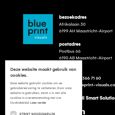
bezoekadres
Afrikalaan 30
6199 AH Maastricht-Airport
postadres
Postbus 66
6190 AB Maastricht-Airport
Deze website maakt gebruik van
contact
cookies.
t:
+31 (0)43 366 71 60
Deze website gebruikt cookies om uw
e:
info@blueprint-visuals.c
gebruikerservaring te verbeteren. Door onze
website te gebruiken, stemt u in met alle
Part of Andi Smart Soluti
cookies in overeenstemming met ons
Cookiebeleid.
Lees verder
STRIKT NOODZAKELIJK