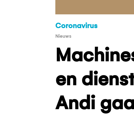
Coronavirus
Nieuws
Machines
en d
iens
Andi gaa