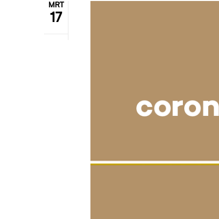
MRT
17