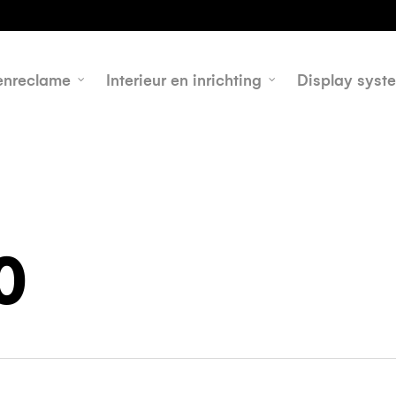
h
enreclame
Interieur en inrichting
Display syst
0