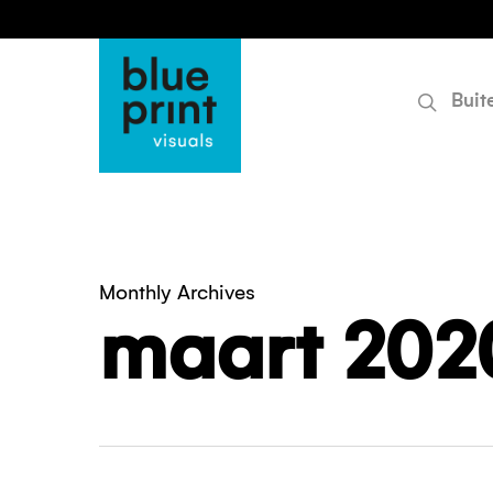
searc
Skip
to
main
content
Buit
Monthly Archives
maart 202