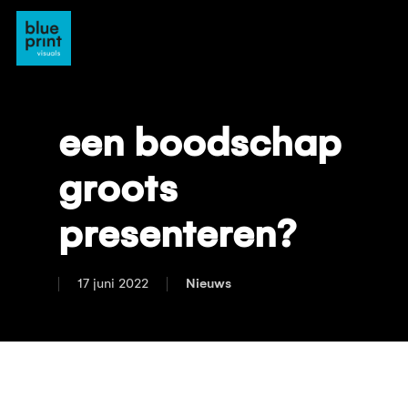
Skip
to
main
content
een boodschap
groots
presenteren?
17 juni 2022
Nieuws