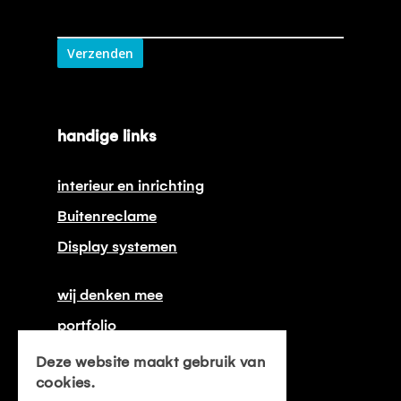
Verzenden
handige links
interieur en inrichting
Buitenreclame
Display systemen
wij denken mee
portfolio
onze certificeringen
Deze website maakt gebruik van
cookies.
contact