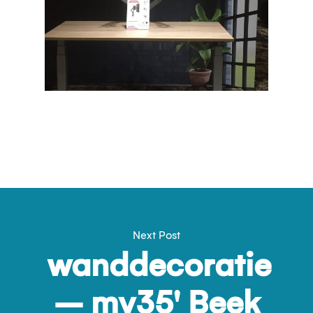
Next Post
wanddecoratie
– my35′ Beek