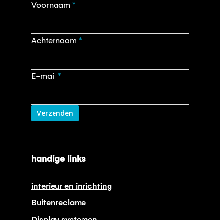
Opt-
Voornaam
*
in
nieuwsbrief
Achternaam
*
E-mail
*
Verzenden
handige links
interieur en inrichting
Buitenreclame
Display systemen