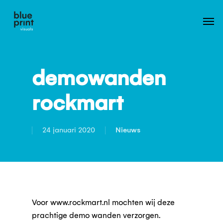
Skip
to
main
content
demowanden
rockmart
24 januari 2020
Nieuws
Voor www.rockmart.nl mochten wij deze
prachtige demo wanden verzorgen.