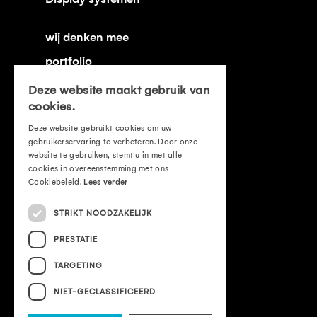
wij denken mee
portfolio
onze certificeringen
Deze website maakt gebruik van
cookies.
contact
Deze website gebruikt cookies om uw
offerte aanvragen
gebruikerservaring te verbeteren. Door onze
website te gebruiken, stemt u in met alle
mvo
cookies in overeenstemming met ons
Cookiebeleid.
Lees verder
leveringsvoorwaarden
STRIKT NOODZAKELIJK
privacyverklaring
PRESTATIE
cookieverklaring
TARGETING
Vacatures
NIET-GECLASSIFICEERD