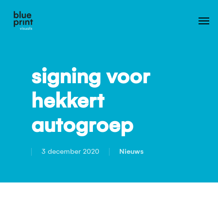
Skip
to
main
content
signing voor
hekkert
autogroep
3 december 2020
Nieuws