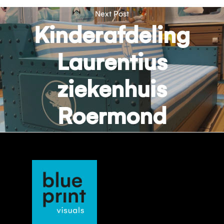
Next Post
Kinderafdeling
Laurentius
ziekenhuis
Roermond