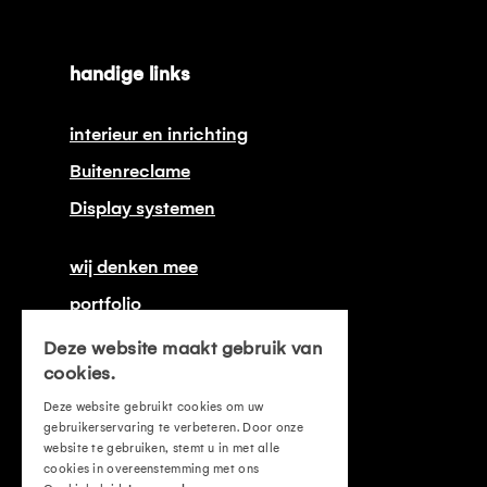
handige links
interieur en inrichting
Buitenreclame
Display systemen
wij denken mee
portfolio
onze certificeringen
Deze website maakt gebruik van
cookies.
contact
Deze website gebruikt cookies om uw
offerte aanvragen
gebruikerservaring te verbeteren. Door onze
website te gebruiken, stemt u in met alle
mvo
cookies in overeenstemming met ons