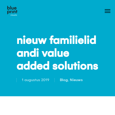
Skip
to
main
content
nieuw familielid
andi value
added solutions
1 augustus 2019
Blog
,
Nieuws