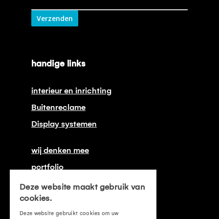
Verzenden
handige links
interieur en inrichting
Buitenreclame
Display systemen
wij denken mee
portfolio
onze certificeringen
Deze website maakt gebruik van
cookies.
contact
Deze website gebruikt cookies om uw
offerte aanvragen