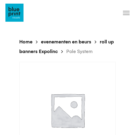
Skip
to
main
content
Home
evenementen en beurs
roll up
banners Expolinc
Pole System