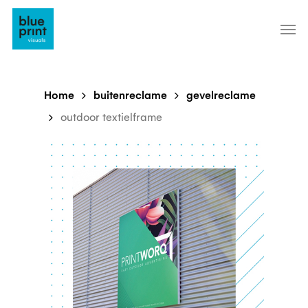
Skip
to
main
content
Home
buitenreclame
gevelreclame
outdoor textielframe