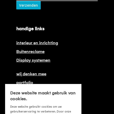
Verzenden
handige links
interieur en inrichting
Buitenreclame
Display systemen
wij denken mee
portfolio
onze certificeringen
Deze website maakt gebruik van
cookies.
contact
Deze website gebruikt cookies om uw
offerte aanvragen
gebruikerservaring te verbeteren. Door onze