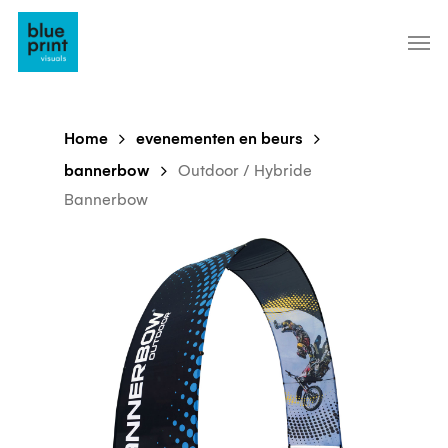
Skip
to
main
content
Home
evenementen en beurs
bannerbow
Outdoor / Hybride
Bannerbow