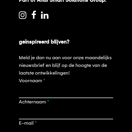
Part of Andi Smart Solutions Group.
geïnspireerd blijven?
Meld je dan nu aan voor onze maandelijks
nieuwsbrief en blijf op de hoogte van de
laatste ontwikkelingen!
Opt-
Voornaam
*
in
nieuwsbrief
Achternaam
*
E-mail
*