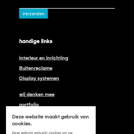
Verzenden
handige links
interieur en inrichting
Buitenreclame
Display systemen
wij denken mee
portfolio
onze certificeringen
Deze website maakt gebruik van
cookies.
contact
Deze website gebruikt cookies om uw