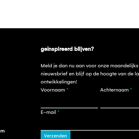
geïnspireerd blijven?
Meld je dan nu aan voor onze maandelijks
nieuwsbrief en blijf op de hoogte van de la
ontwikkelingen!
Opt-
Voornaam
*
Achternaam
*
in
nieuwsbrief
E-mail
*
om
Verzenden