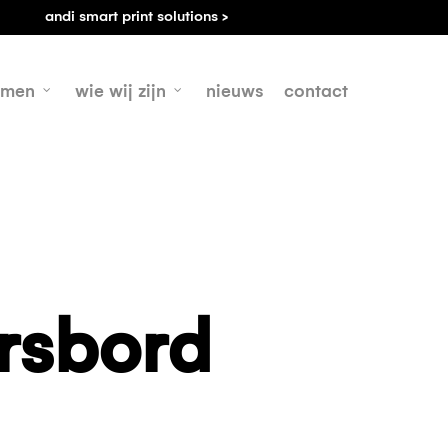
andi smart print solutions >
emen
wie wij zijn
nieuws
contact
rsbord