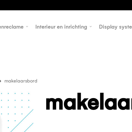
h
enreclame
Interieur en inrichting
Display syst
makelaarsbord
makelaa