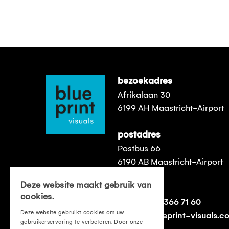
bezoekadres
Afrikalaan 30
6199 AH Maastricht-Airport
postadres
Postbus 66
6190 AB Maastricht-Airport
Deze website maakt gebruik van
contact
cookies.
t:
+31 (0)43 366 71 60
Deze website gebruikt cookies om uw
e:
info@blueprint-visuals.c
gebruikerservaring te verbeteren. Door onze