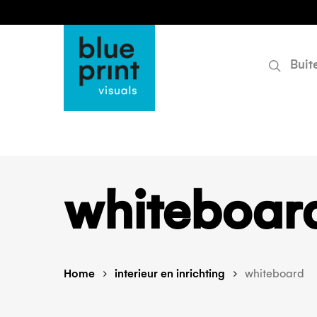
searc
Skip
to
main
content
Buit
whiteboar
Home
interieur en inrichting
whiteboard