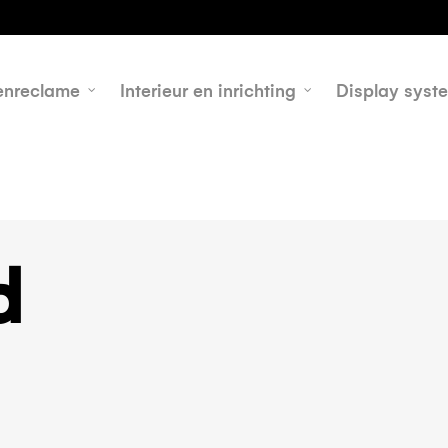
h
enreclame
Interieur en inrichting
Display syst
d