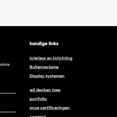
handige links
interieur en inrichting
atste
Buitenreclame
Display systemen
wij denken mee
portfolio
onze certificeringen
contact