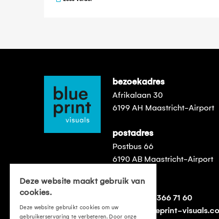
bezoekadres
Afrikalaan 30
6199 AH Maastricht-Airport
postadres
Postbus 66
6190 AB Maastricht-Airport
Deze website maakt gebruik van
contact
cookies.
t:
+31 (0)43 366 71 60
Deze website gebruikt cookies om uw
e:
info@blueprint-visuals.c
gebruikerservaring te verbeteren. Door onze