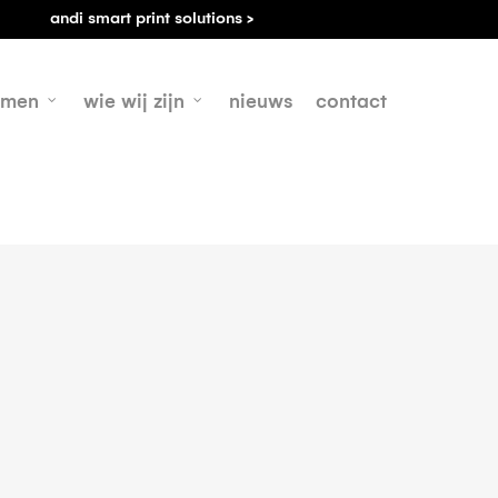
andi smart print solutions >
emen
wie wij zijn
nieuws
contact