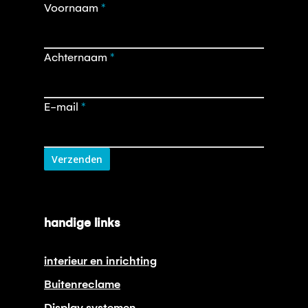
Opt-
Voornaam
*
in
nieuwsbrief
Achternaam
*
E-mail
*
Verzenden
handige links
interieur en inrichting
Buitenreclame