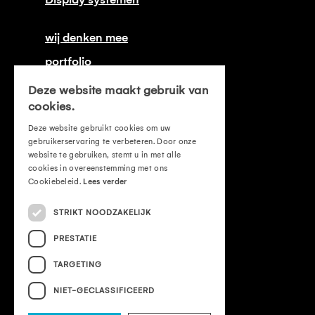
Display systemen
wij denken mee
portfolio
onze certificeringen
Deze website maakt gebruik van
cookies.
contact
Deze website gebruikt cookies om uw
offerte aanvragen
gebruikerservaring te verbeteren. Door onze
website te gebruiken, stemt u in met alle
mvo
cookies in overeenstemming met ons
Cookiebeleid.
Lees verder
leveringsvoorwaarden
STRIKT NOODZAKELIJK
privacyverklaring
PRESTATIE
cookieverklaring
TARGETING
Vacatures
NIET-GECLASSIFICEERD