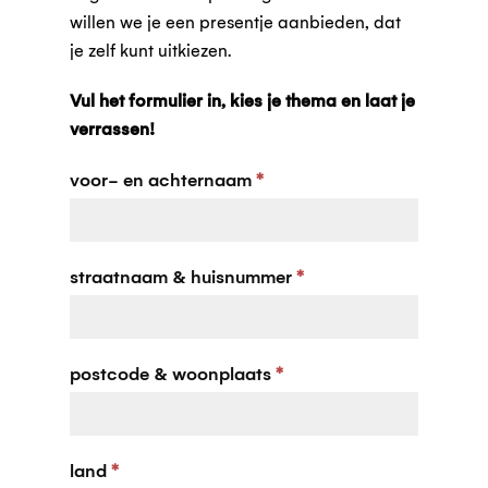
willen we je een presentje aanbieden, dat
je zelf kunt uitkiezen.
Vul het formulier in, kies je thema en laat je
verrassen!
Klanttevredenheidsonderzoek
voor- en achternaam
*
2022
straatnaam & huisnummer
*
postcode & woonplaats
*
land
*